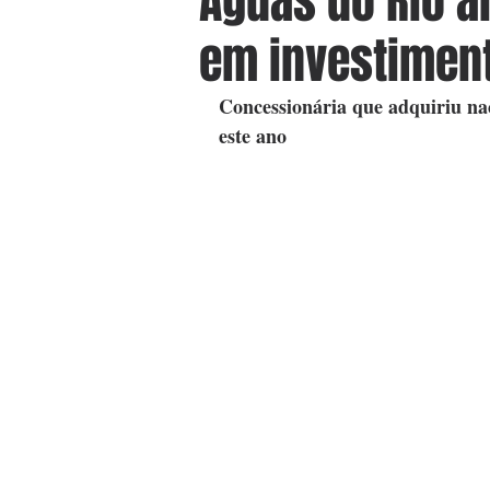
Águas do Rio a
em investimen
Concessionária que adquiriu nac
este ano