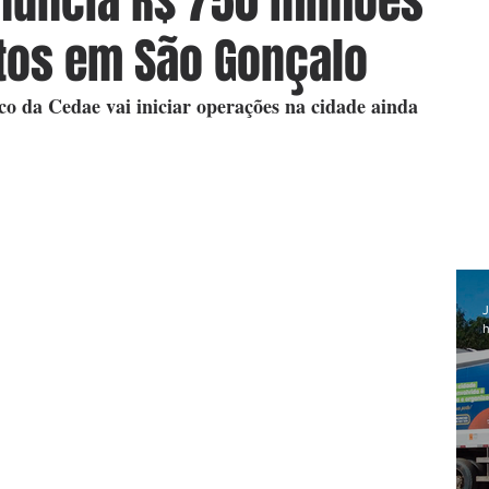
nuncia R$ 750 milhões
tos em São Gonçalo
o da Cedae vai iniciar operações na cidade ainda 
J
h