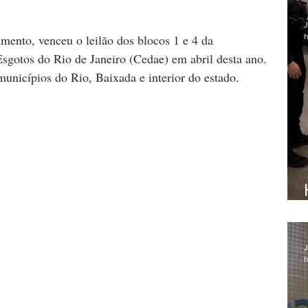
J
h
ento, venceu o leilão dos blocos 1 e 4 da  
gotos do Rio de Janeiro (Cedae) em abril desta ano. 
unicípios do Rio, Baixada e interior do estado.
J
h