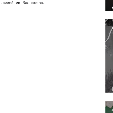
de Jaconé, em Saquarema.
J
h
J