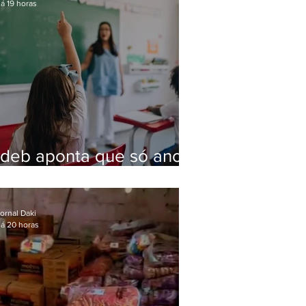
á 19 horas
Ideb aponta que só anos
iniciais superam meta
nacional da educação
ornal Daki
á 20 horas