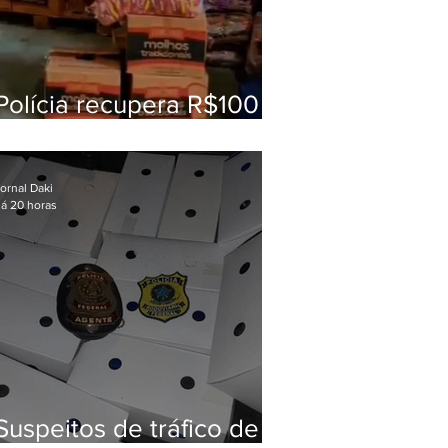
Polícia recupera R$100
mil em carga roubada na
Baixada Fluminense
ornal Daki
á 20 horas
Suspeitos de tráfico de