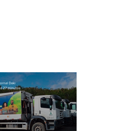
ornal Daki
á 27 minutos