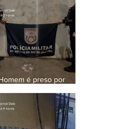
Queiroz pelo assassinato
de Marielle Franco
ornal Daki
á 3 horas
Homem é preso por
tráfico de drogas em
Niterói
ornal Daki
á 4 horas