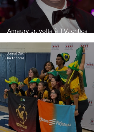
Amaury Jr. volta à TV, critica
'jabá' e diz que as pessoas
viraram colunistas de si mesmas
Jornal Daki
há 17 horas