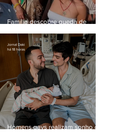
Família descobre queda de
helicóptero pela internet
enquanto aguardava segundo
voo
Jornal Daki
há 18 horas
Homens gays realizam sonho de
ter filhos em novas formas de