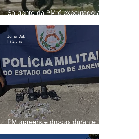
Sargento da PM é executado a
tiros enquanto estava de folga
em Vaz Lobo
Jornal Daki
há 2 dias
PM apreende drogas durante
patrulhamento em Maricá