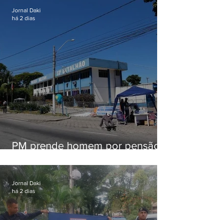
Jornal Daki
há 2 dias
PM prende homem por pensão
alimentícia em Niterói
Jornal Daki
há 2 dias