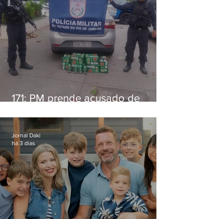
171: PM prende acusado de
estelionato em restaurante de
Niterói
Jornal Daki
há 3 dias