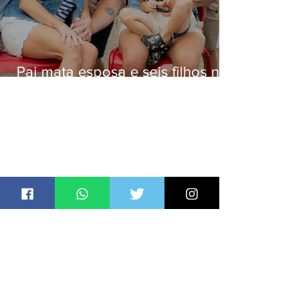
Pai mata esposa e seis filhos nos
EUA e não terá funeral