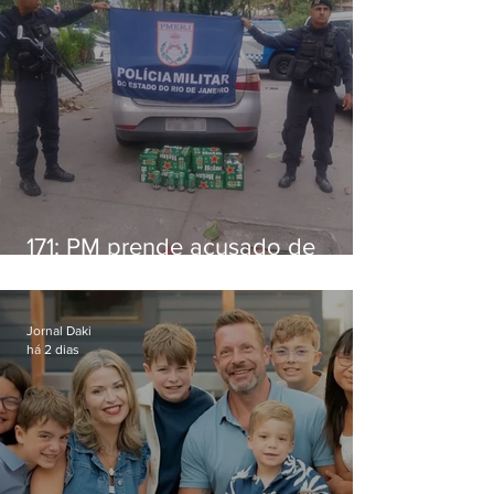
171: PM prende acusado de
estelionato em restaurante de
Niterói
Jornal Daki
há 2 dias