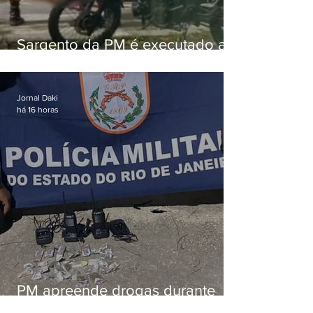
Sargento da PM é executado a
tiros enquanto estava de folga
em Vaz Lobo
Jornal Daki
há 16 horas
PM apreende drogas durante
patrulhamento em Maricá