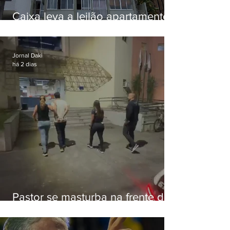
Caixa leva a leilão apartamento
de Eduardo Bolsonaro em
Botafogo
Jornal Daki
há 2 dias
Pastor se masturba na frente de
criança e é preso na Zona Oeste