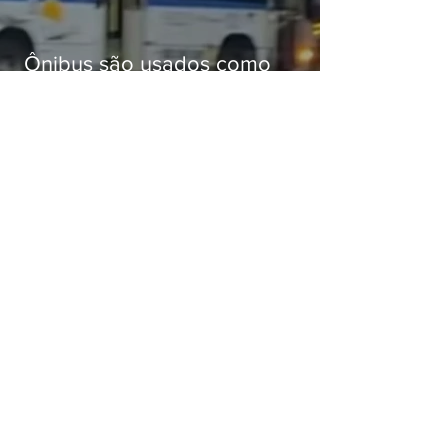
Ônibus são usados como
barricadas durante operação na
Gardênia Azul