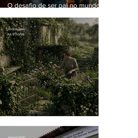
O desafio de ser pai no mundo
atual
Jornal Daki
há 9 horas
O jardim que ninguém vê
Jornal Daki