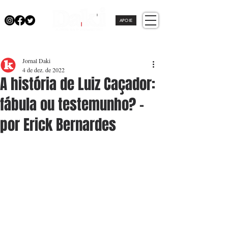
APOIE
Jornal Daki
4 de dez. de 2022
A história de Luiz Caçador:
fábula ou testemunho? -
por Erick Bernardes