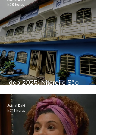
há 9 horas
Ideb 2025: Niterói e São
Gonçalo têm desempenhos
distintos no ensino médio; veja
Jornal Daki
há 14 horas