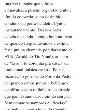
Incrível o poder que a festa 
carnavalesca possui: o garotão lento e 
tímido convertia-se no desinibido 
condutor da porta-bandeira Cyntia, 
instantaneamente. Daí nos bater 
aquela nostalgia. Tempo bom também 
de quando frequentávamos a extinta 
festa junina chamada popularmente de 
ATN (Arraiá do Tio Nonô), ao som 
de “ai aiai tô doidinha pra casar” da 
tradicional música caipira. Pois é, 
recordação gostosa do Porto da Pedra, 
de quando íamos juntos e bebíamos 
caipifrutas com o dinheiro esmirrado 
que ganhávamos cada um do seu pai. 
Sem contar os namoros e “ficadas” 
dos bailes quentíssimos do Castelo 