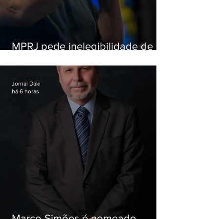
MPRJ pede inelegibilidade de
Garotinho
Jornal Daki
há 6 horas
Marco Simões é nomeado