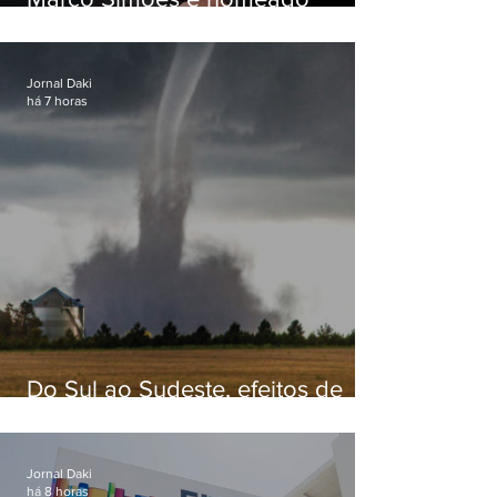
secretário de Estado de Governo
Jornal Daki
há 7 horas
Do Sul ao Sudeste, efeitos de
ciclone-bomba causam
apreensão na população
Jornal Daki
há 8 horas