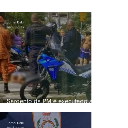
Jornal Daki
há 13 horas
Sargento da PM é executado a
tiros enquanto estava de folga
em Vaz Lobo
Jornal Daki
há 13 horas