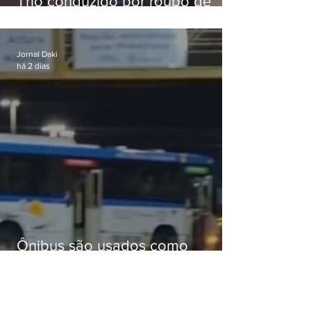
Trio conduzido por roubo de
celular no Méier acumula 37
passagens
Jornal Daki
há 2 dias
Ônibus são usados como
barricadas durante operação na
Gardênia Azul