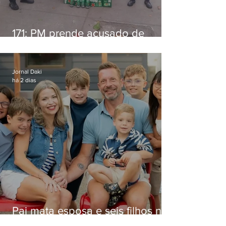
171: PM prende acusado de
estelionato em restaurante de
Niterói
Jornal Daki
há 2 dias
Pai mata esposa e seis filhos nos
EUA e não terá funeral