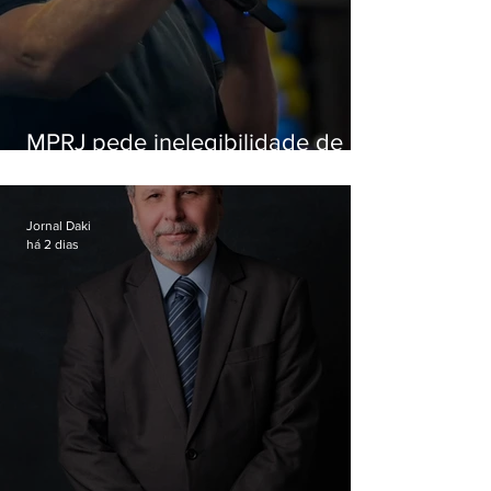
MPRJ pede inelegibilidade de
Garotinho
Jornal Daki
há 2 dias