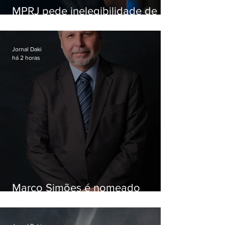
MPRJ pede inelegibilidade de
Garotinho
Jornal Daki
há 2 horas
Marco Simões é nomeado
secretário de Estado de Governo