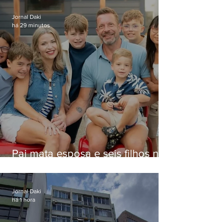
Jornal Daki
há 29 minutos
Pai mata esposa e seis filhos nos
EUA e não terá funeral
Jornal Daki
há 1 hora