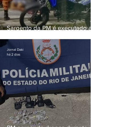
Sargento da PM é executado a
tiros enquanto estava de folga
em Vaz Lobo
Jornal Daki
há 2 dias