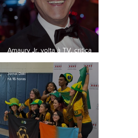
Amaury Jr. volta à TV, critica
'jabá' e diz que as pessoas
viraram colunistas de si mesmas
Jornal Daki
há 16 horas