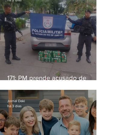
171: PM prende acusado de
estelionato em restaurante de
Niterói
Jornal Daki
há 3 dias