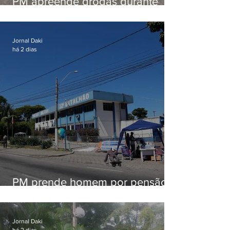
PM apreende drogas durante
patrulhamento em Maricá
Jornal Daki
há 2 dias
PM prende homem por pensão
alimentícia em Niterói
Jornal Daki
há 2 dias