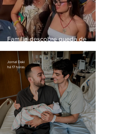
Família descobre queda de
helicóptero pela internet
enquanto aguardava segundo
voo
Jornal Daki
há 17 horas