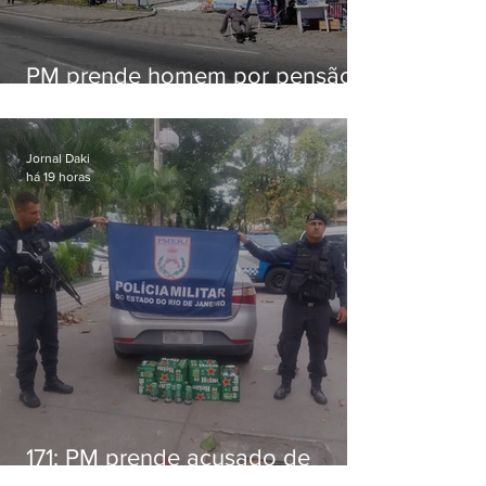
PM prende homem por pensão
alimentícia em Niterói
Jornal Daki
há 19 horas
171: PM prende acusado de
estelionato em restaurante de