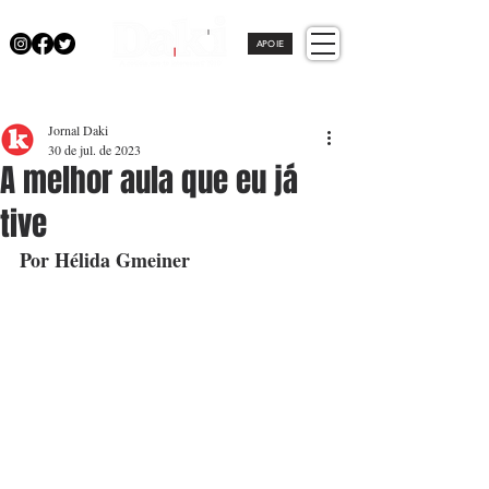
APOIE
Jornal Daki
30 de jul. de 2023
A melhor aula que eu já
tive
Por Hélida Gmeiner 