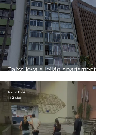
Caixa leva a leilão apartamento
de Eduardo Bolsonaro em
Botafogo
Jornal Daki
há 2 dias