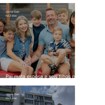
Niterói
Jornal Daki
há 2 dias
Pai mata esposa e seis filhos nos
EUA e não terá funeral
Jornal Daki
há 2 dias