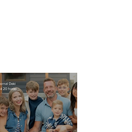
ornal Daki
á 20 horas