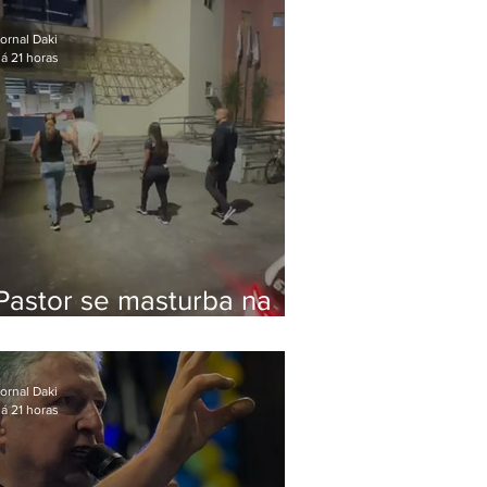
Bolsonaro em Botafogo
ornal Daki
á 21 horas
Pastor se masturba na
frente de criança e é
preso na Zona Oeste
ornal Daki
á 21 horas