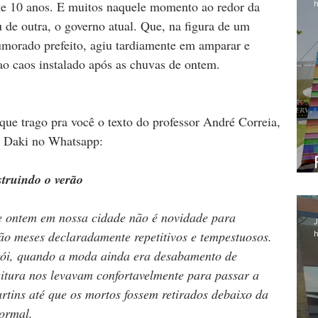
e 10 anos. E muitos naquele momento ao redor da 
h
e outra, o governo atual. Que, na figura de um 
umorado prefeito, agiu tardiamente em amparar e 
ao caos instalado após as chuvas de ontem.  
que trago pra você o texto do professor André Correia, 
l Daki no Whatsapp:
struindo o verão
e ontem em nossa cidade não é novidade para 
J
o meses declaradamente repetitivos e tempestuosos. 
h
rói, quando a moda ainda era desabamento de 
eitura nos levavam confortavelmente para passar a 
rtins até que os mortos fossem retirados debaixo da 
ormal.