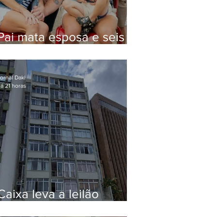
Pai mata esposa e seis
filhos nos EUA e não terá
funeral
ornal Daki
á 21 horas
Caixa leva a leilão
apartamento de Eduardo