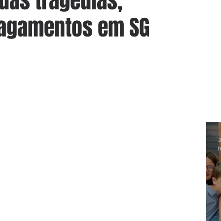
das tragédias,
lagamentos em SG
J
h