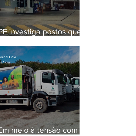
PF investiga postos que
usaram licença falsa com
assinatura de secretário
morto em 2020
ornal Daki
á 1 dia
Em meio à tensão com