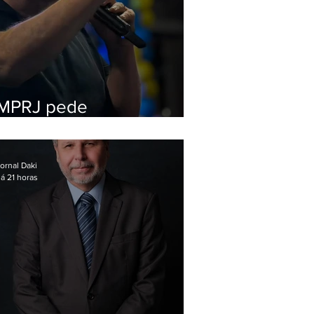
MPRJ pede
inelegibilidade de
Garotinho
ornal Daki
á 21 horas