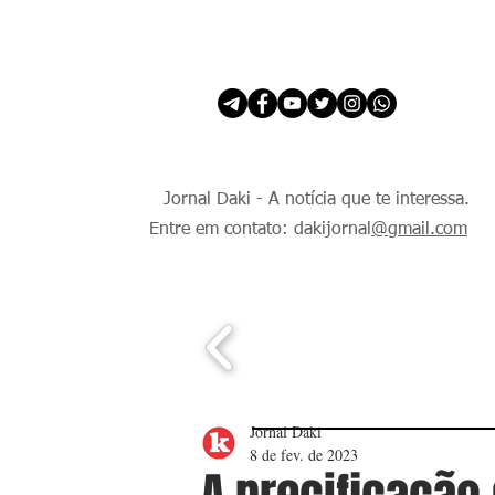
INÍCIO
É Daki. E de todo Mundo.
Jornal Daki - A notícia que te interessa.
Entre em contato: dakijornal
@gmail.com
Jornal Daki
8 de fev. de 2023