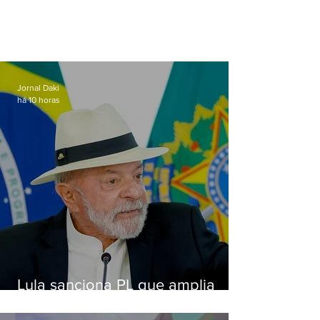
Jornal Daki
há 10 horas
Lula sanciona PL que amplia
pena para crimes digitais contra
crianças