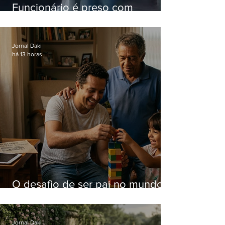
Funcionário é preso com
computadores furtados do
Hospital do Andaraí
Jornal Daki
há 13 horas
O desafio de ser pai no mundo
atual
Jornal Daki