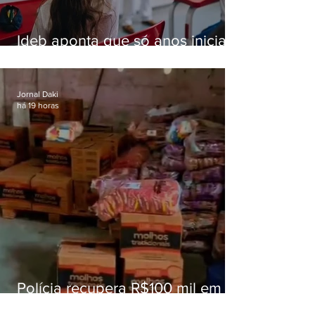
Ideb aponta que só anos iniciais
superam meta nacional da
educação
Jornal Daki
há 19 horas
Polícia recupera R$100 mil em
carga roubada na Baixada