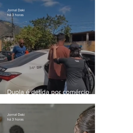
foragido
Jornal Daki
há 3 horas
Dupla é detida por comércio
ilegal de animais silvestres em
Bangu
Jornal Daki
há 3 horas