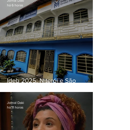
Jornal Daki
há 6 horas
Ideb 2025: Niterói e São
Gonçalo têm desempenhos
distintos no ensino médio; veja
Jornal Daki
há 11 horas