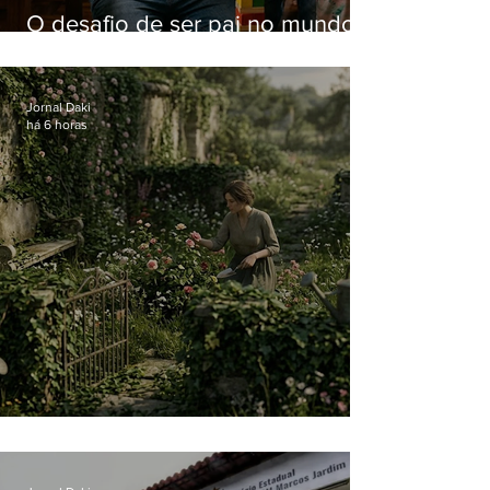
O desafio de ser pai no mundo
atual
Jornal Daki
há 6 horas
O jardim que ninguém vê