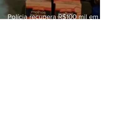
Polícia recupera R$100 mil em
carga roubada na Baixada
Fluminense