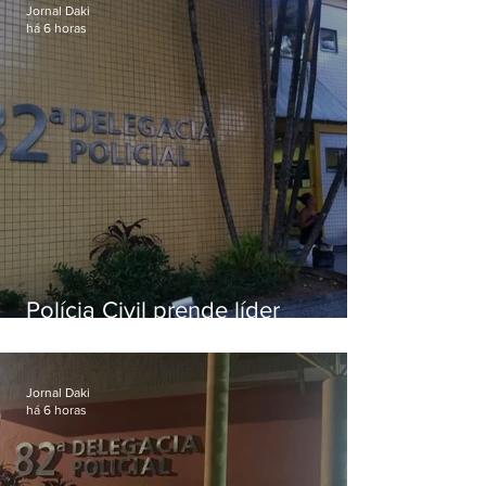
Jornal Daki
há 6 horas
Polícia Civil prende líder
religioso que abusava
sexualmente de fiéis por mais de
uma década
Jornal Daki
há 6 horas