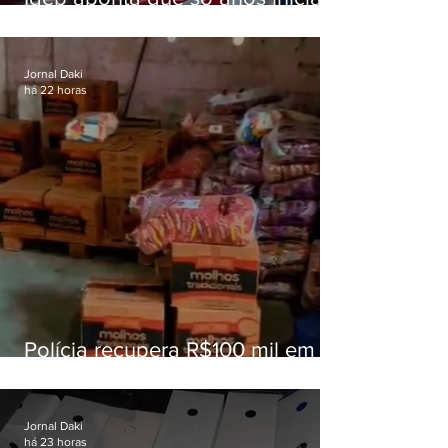
superam meta nacional da
educação
Jornal Daki
há 22 horas
Polícia recupera R$100 mil em
carga roubada na Baixada
Fluminense
Jornal Daki
há 23 horas