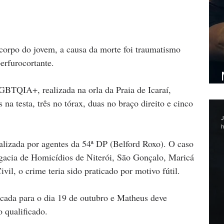
corpo do jovem, a causa da morte foi traumatismo 
erfurocortante. 
GBTQIA+, realizada na orla da Praia de Icaraí, 
 na testa, três no tórax, duas no braço direito e cinco 
J
h
ealizada por agentes da 54ª DP (Belford Roxo). O caso 
egacia de Homicídios de Niterói, São Gonçalo, Maricá 
il, o crime teria sido praticado por motivo fútil.
rcada para o dia 19 de outubro e Matheus deve 
 qualificado.