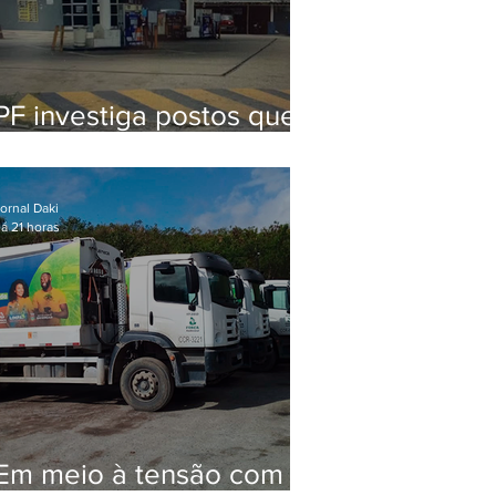
PF investiga postos que
usaram licença falsa com
assinatura de secretário
morto em 2020
ornal Daki
á 21 horas
Em meio à tensão com