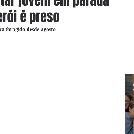
tar jovem em parada
erói é preso
a foragido desde agosto
J
h