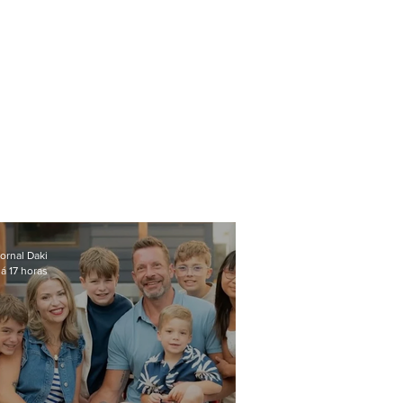
ornal Daki
á 17 horas