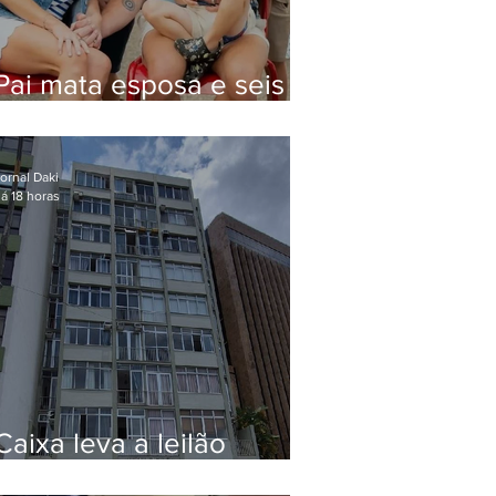
Pai mata esposa e seis
filhos nos EUA e não terá
funeral
ornal Daki
á 18 horas
Caixa leva a leilão
apartamento de Eduardo