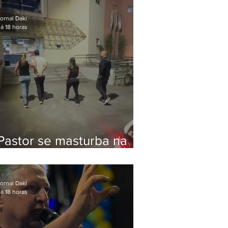
Bolsonaro em Botafogo
ornal Daki
á 18 horas
Pastor se masturba na
frente de criança e é
preso na Zona Oeste
ornal Daki
á 18 horas