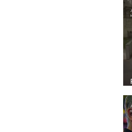
J
h
J
h