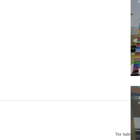
h
J
h
Ver tudo