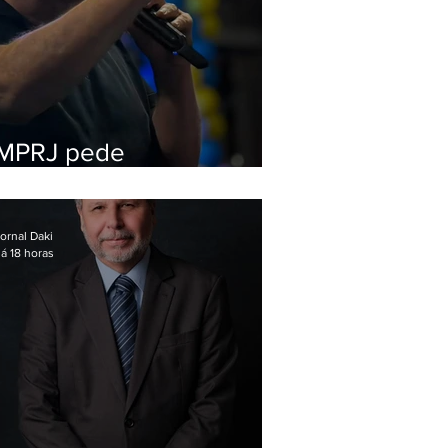
MPRJ pede
inelegibilidade de
Garotinho
ornal Daki
á 18 horas