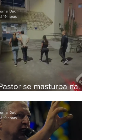
Bolsonaro em Botafogo
ornal Daki
á 19 horas
Pastor se masturba na
frente de criança e é
preso na Zona Oeste
ornal Daki
á 19 horas