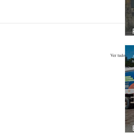
Ver tudo
J
h