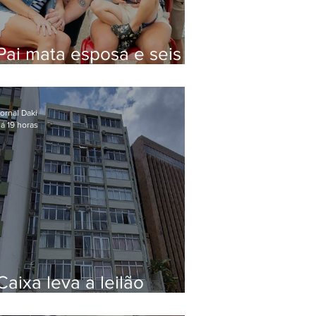
Pai mata esposa e seis
filhos nos EUA e não terá
funeral
ornal Daki
á 19 horas
Caixa leva a leilão
apartamento de Eduardo