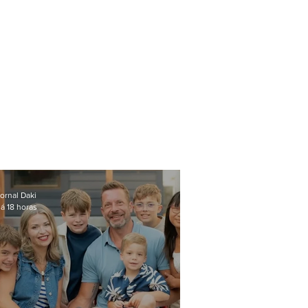
ornal Daki
á 18 horas