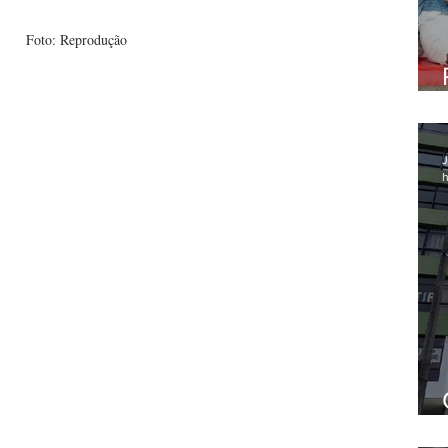
Foto: Reprodução
J
h