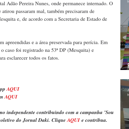
h
ital Adão Pereira Nunes, onde permanece internado. O 
e atirou passaram mal, também precisaram de 
quita e, de acordo com a Secretaria de Estado de 
 apreendidas e a área preservada para perícia. Em 
 o caso foi registrado na 53ª DP (Mesquita) e 
ra esclarecer todos os fatos.
pp 
AQUI
J
h
m 
AQUI
ismo independente contribuindo com a campanha 'Sou 
oletivo do Jornal Daki. Clique 
AQUI
 e contribua.