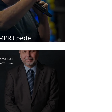
MPRJ pede
inelegibilidade de
Garotinho
ornal Daki
á 19 horas