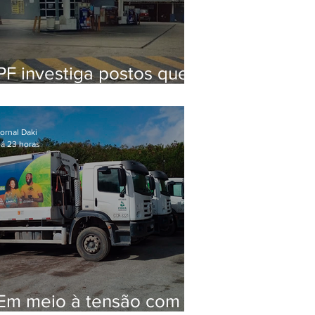
PF investiga postos que
usaram licença falsa com
assinatura de secretário
morto em 2020
ornal Daki
á 23 horas
Em meio à tensão com