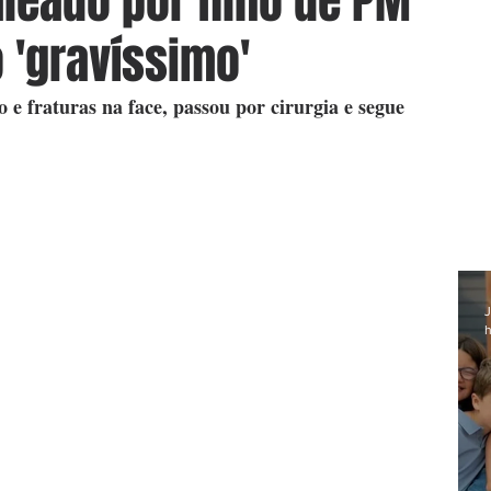
leado por filho de PM
 'gravíssimo'
 e fraturas na face, passou por cirurgia e segue 
J
h