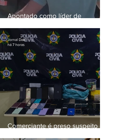
Apontado como líder de
esquema de golpes contra
aposentados é preso
Jornal Daki
há 7 horas
Comerciante é preso suspeito de
manter celulares roubados em