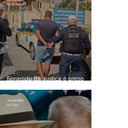
há 14 horas
Foragido da Justiça é preso
durante abordagem da PM na
RJ-106, em Maricá
Jornal Daki
há 1 dia