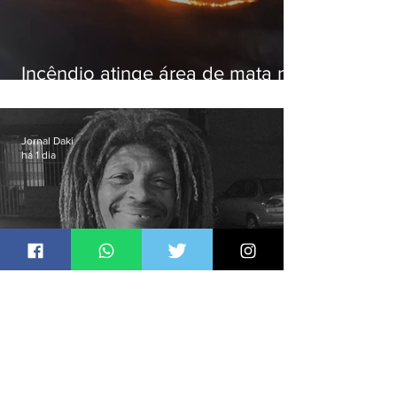
Incêndio atinge área de mata na
Serra do Vulcão, em Nova
Iguaçu
Jornal Daki
há 1 dia
Justiça ouve testemunhas em