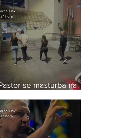
Bolsonaro em Botafogo
ornal Daki
á 1 hora
Pastor se masturba na
frente de criança e é
preso na Zona Oeste
ornal Daki
á 1 hora