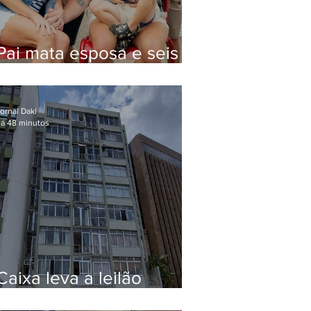
Pai mata esposa e seis
filhos nos EUA e não terá
funeral
ornal Daki
á 48 minutos
Caixa leva a leilão
apartamento de Eduardo