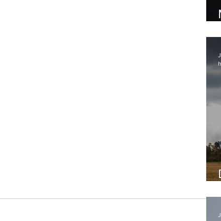
J
h
J