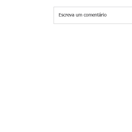
Escreva um comentário
Pai mata esposa e seis filhos no
e não terá funeral