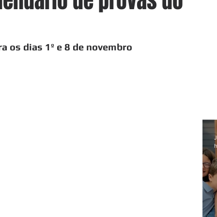
lendário de provas do
a os dias 1º e 8 de novembro
J
h