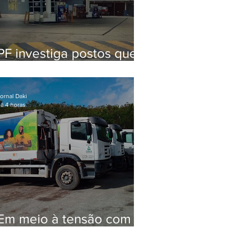
PF investiga postos que
usaram licença falsa com
assinatura de secretário
morto em 2020
ornal Daki
á 4 horas
Em meio à tensão com