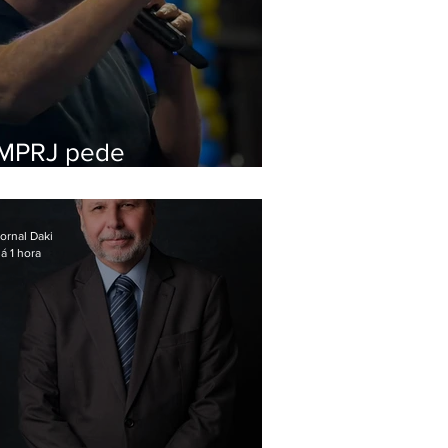
MPRJ pede
inelegibilidade de
Garotinho
ornal Daki
á 1 hora