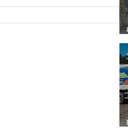
s EUA
J
h