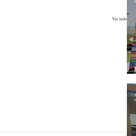
h
Ver tudo
J
h