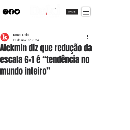
APOIE
Jornal Daki
12 de nov. de 2024
Alckmin diz que redução da
escala 6×1 é “tendência no
mundo inteiro”