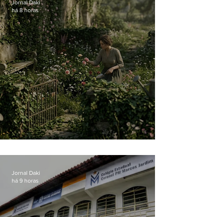
Jornal Daki
há 8 horas
O jardim que ninguém vê
Jornal Daki
há 9 horas