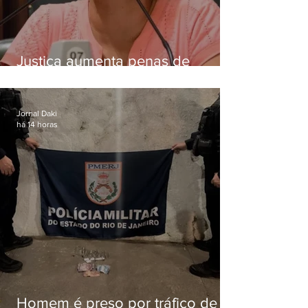
Justiça aumenta penas de
Ronnie Lessa e Élcio Queiroz
pelo assassinato de Marielle
Franco
Jornal Daki
há 14 horas
Homem é preso por tráfico de