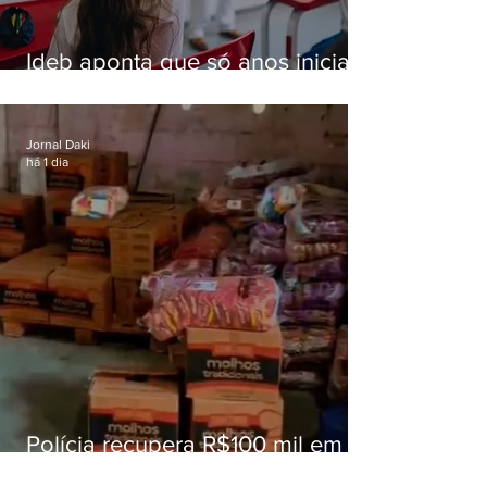
Ideb aponta que só anos iniciais
superam meta nacional da
educação
Jornal Daki
há 1 dia
Polícia recupera R$100 mil em
carga roubada na Baixada