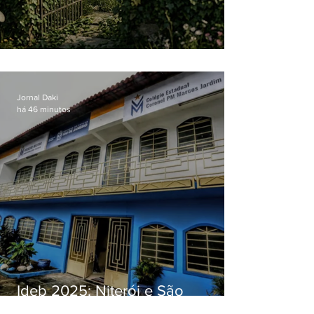
O jardim que ninguém vê
Jornal Daki
há 46 minutos
Ideb 2025: Niterói e São
Gonçalo têm desempenhos