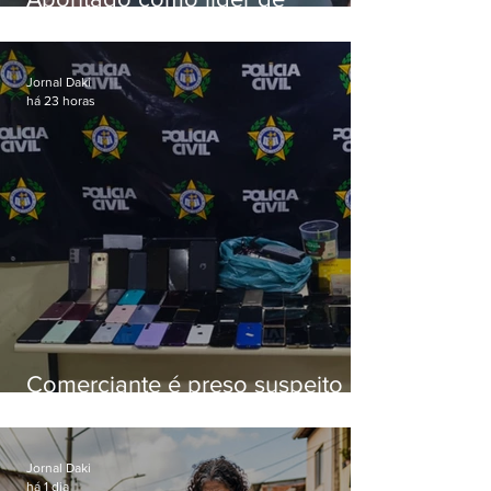
esquema de golpes contra
aposentados é preso
Jornal Daki
há 23 horas
Comerciante é preso suspeito de
manter celulares roubados em
loja
Jornal Daki
há 1 dia