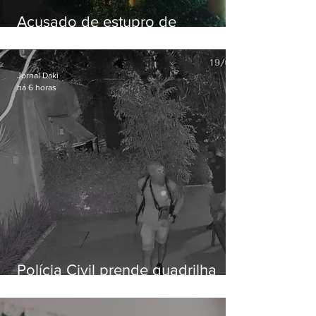
Acusado de estupro de
vulnerável é preso em Maricá
Jornal Daki
há 6 horas
Polícia Civil prende quadrilha
especializada em roubos a
residências de luxo no Rio