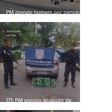
PM prende homem por pensão
alimentícia em Niterói
Jornal Daki
há 1 dia
171: PM prende acusado de
estelionato em restaurante de
Niterói