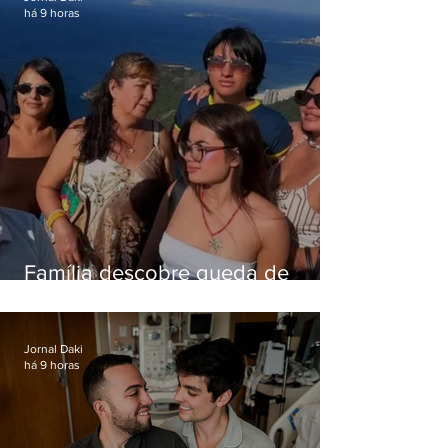
há 9 horas
Família descobre queda de
helicóptero pela internet
enquanto aguardava segundo
voo
Jornal Daki
há 9 horas