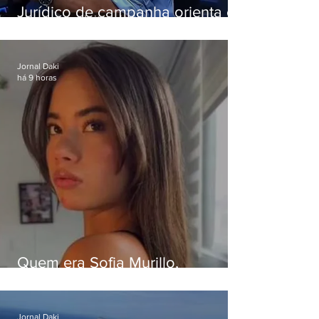
Jurídico de campanha orienta e
Eduardo Paes desiste de debate
da Band
Jornal Daki
há 9 horas
Quem era Sofia Murillo,
influenciadora de 17 anos morta
em queda de helicóptero no Rio
Jornal Daki