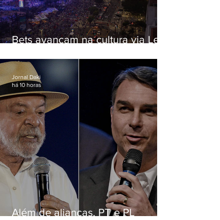
Bets avançam na cultura via Lei
Rouanet e criam dilema para
artistas
Jornal Daki
há 10 horas
Além de alianças, PT e PL