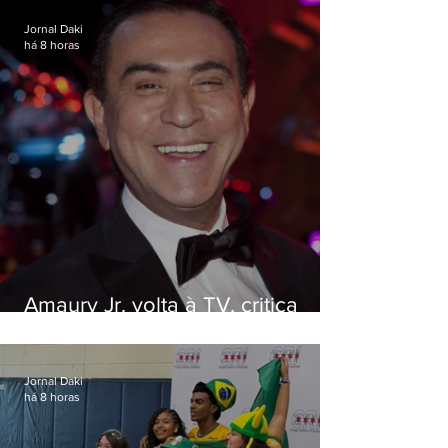
Jornal Daki
há 8 horas
Amaury Jr. volta à TV, critica
'jabá' e diz que as pessoas
viraram colunistas de si mesmas
Jornal Daki
há 8 horas