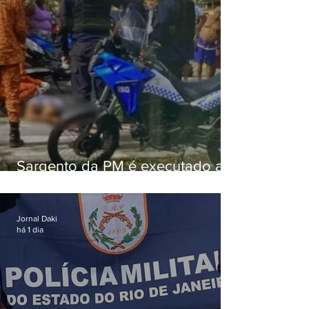
Sargento da PM é executado a
tiros enquanto estava de folga
em Vaz Lobo
Jornal Daki
há 1 dia