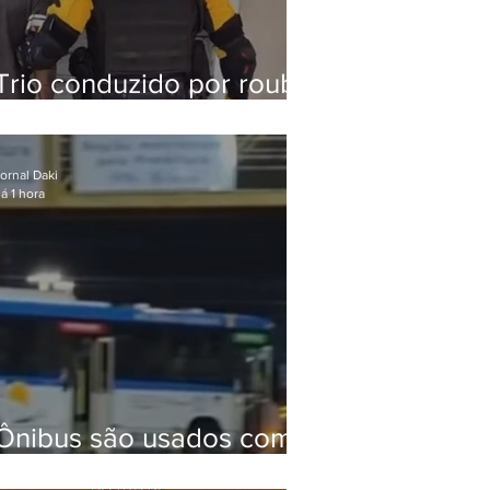
Trio conduzido por roubo
de celular no Méier
acumula 37 passagens
ornal Daki
á 1 hora
Ônibus são usados como
barricadas durante