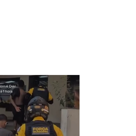
ornal Daki
á 1 hora