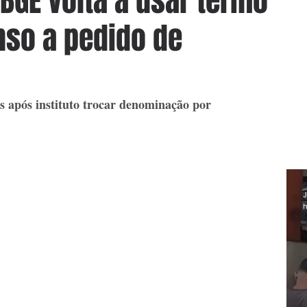
IBGE volta a usar termo
nso a pedido de
 após instituto trocar denominação por 
J
h