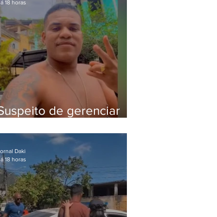
á 18 horas
Suspeito de gerenciar
tráfico na Lapa é preso
após meses foragido
ornal Daki
á 18 horas