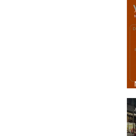
J
h
J
h