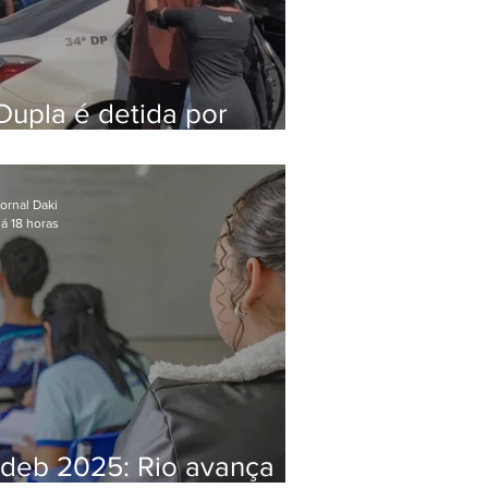
Dupla é detida por
comércio ilegal de
animais silvestres em
Bangu
ornal Daki
á 18 horas
Ideb 2025: Rio avança