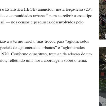
 e Estatística (
IBGE
) anunciou, nesta terça-feira (23), 
elas
 e comunidades urbanas” para se referir a esse tipo 
il — nos censos e pesquisas desenvolvidos pelo 
izava o termo favela, mas trocou para “aglomerados 
especiais de aglomerados urbanos” e “aglomerados 
1970. Conforme o instituto, trata-se da adoção de um 
J
érios, refletindo uma nova abordagem sobre o tema.
h