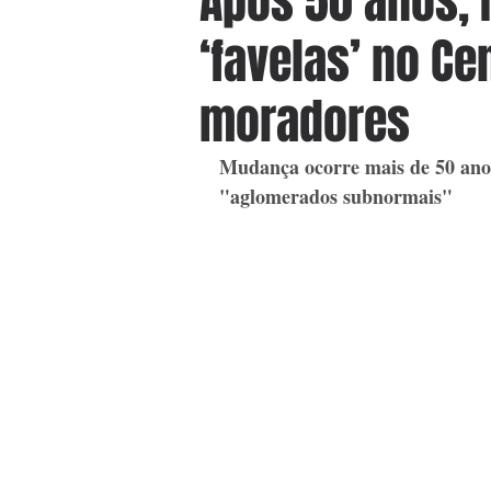
Após 50 anos, 
‘favelas’ no Ce
moradores
Mudança ocorre mais de 50 anos
"aglomerados subnormais"