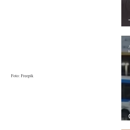
J
h
Foto: Freepik