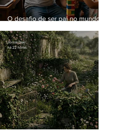
O desafio de ser pai no mundo
atual
Jornal Daki
há 22 horas
O jardim que ninguém vê