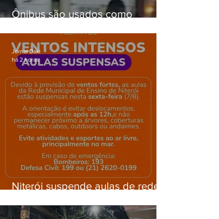
Ônibus são usados como
barricadas durante operação na
Gardênia Azul
Jornal Daki
há 2 horas
Niterói suspende aulas de rede
municipal por previsão de
ventos fortes nesta sexta (7)