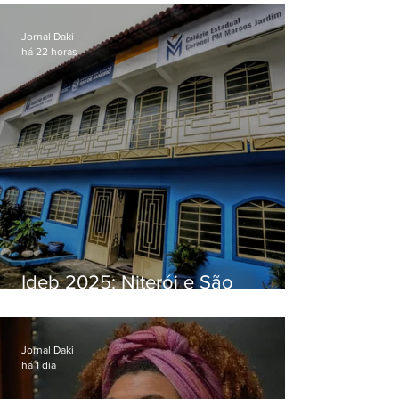
Jornal Daki
há 22 horas
Ideb 2025: Niterói e São
Gonçalo têm desempenhos
distintos no ensino médio; veja
Jornal Daki
há 1 dia