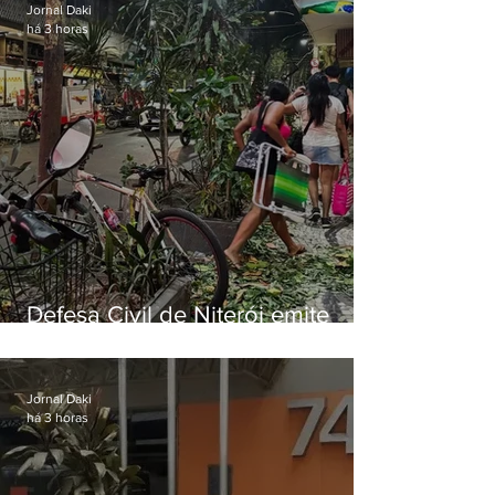
Jornal Daki
há 3 horas
Defesa Civil de Niterói emite
aviso de ventos fortes para esta
sexta-feira (07)
Jornal Daki
há 3 horas