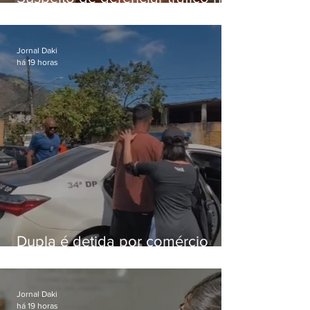
Lapa é preso após meses
foragido
Jornal Daki
há 19 horas
Dupla é detida por comércio
ilegal de animais silvestres em
Bangu
Jornal Daki
há 19 horas