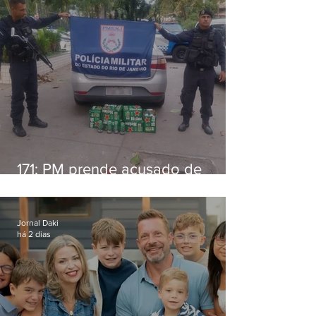
171: PM prende acusado de
estelionato em restaurante de
Niterói
Jornal Daki
há 2 dias