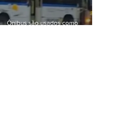
Ônibus são usados como
barricadas durante operação na
Gardênia Azul