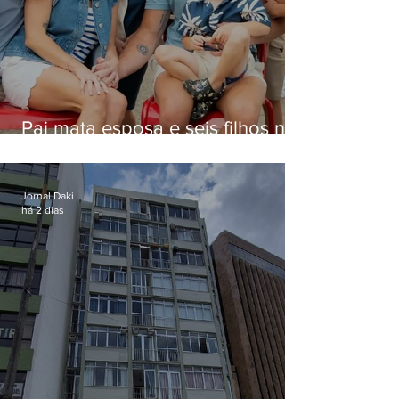
Pai mata esposa e seis filhos nos
EUA e não terá funeral
Jornal Daki
há 2 dias