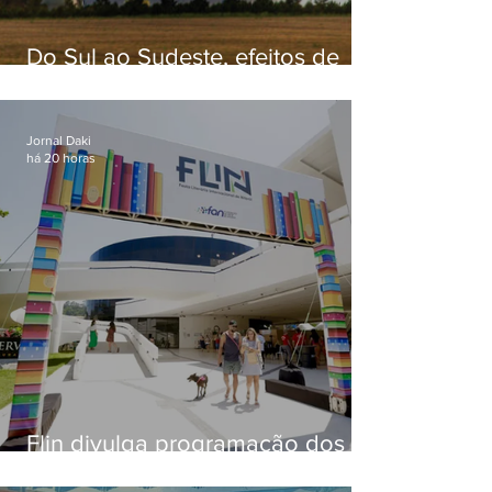
Do Sul ao Sudeste, efeitos de
ciclone-bomba causam
apreensão na população
Jornal Daki
há 20 horas
Flin divulga programação dos
dois primeiros dias; evento