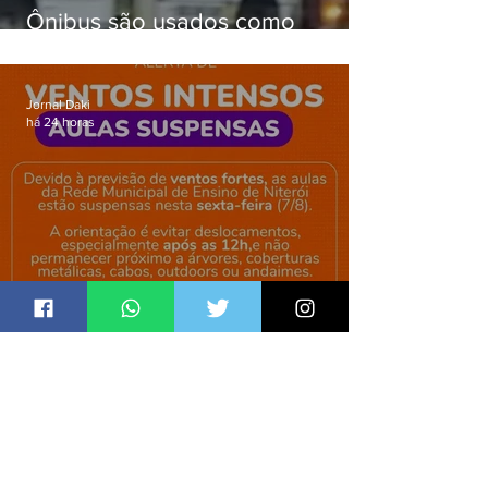
Ônibus são usados como
barricadas durante operação na
Gardênia Azul
Jornal Daki
há 24 horas
Niterói suspende aulas de rede
municipal por previsão de
ventos fortes nesta sexta (7)
Jornal Daki