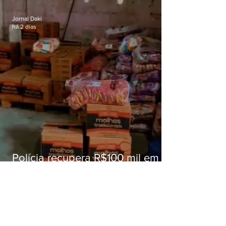
educação
Jornal Daki
há 2 dias
Polícia recupera R$100 mil em
carga roubada na Baixada
Fluminense