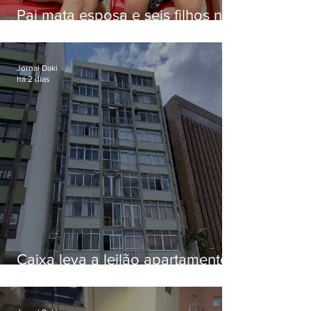
Pai mata esposa e seis filhos nos
EUA e não terá funeral
Jornal Daki
há 2 dias
Caixa leva a leilão apartamento
de Eduardo Bolsonaro em
Botafogo