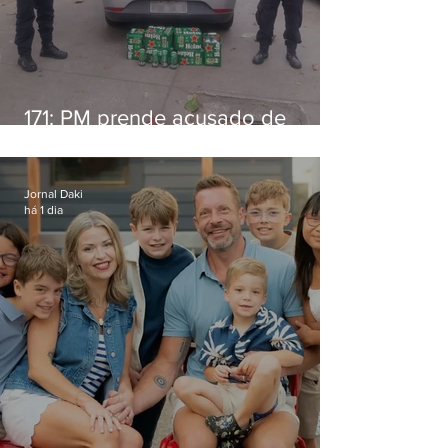
171: PM prende acusado de
estelionato em restaurante de
Niterói
Jornal Daki
há 1 dia