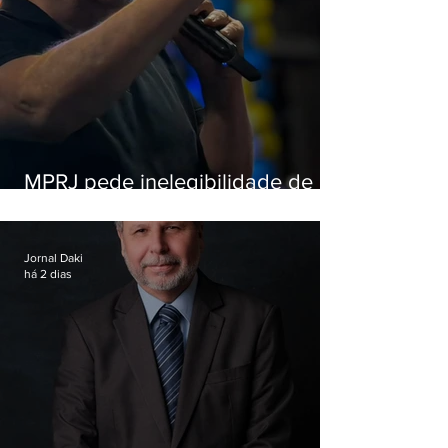
MPRJ pede inelegibilidade de
Garotinho
Jornal Daki
há 2 dias