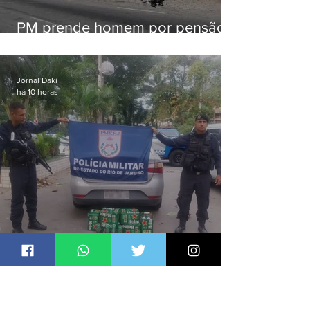
PM prende homem por pensão
alimentícia em Niterói
Jornal Daki
há 10 horas
171: PM prende acusado de
estelionato em restaurante de
Niterói