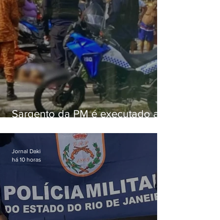
Sargento da PM é executado a
tiros enquanto estava de folga
em Vaz Lobo
Jornal Daki
há 10 horas