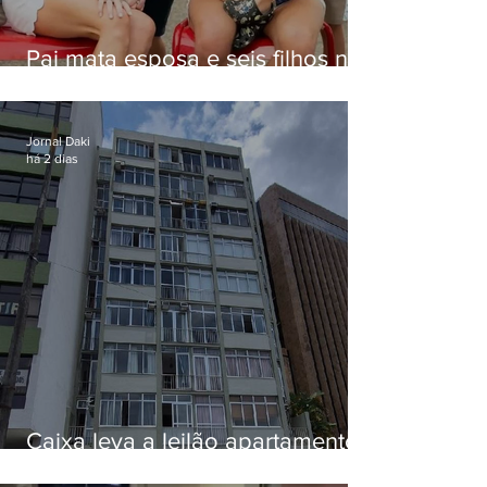
Pai mata esposa e seis filhos nos
EUA e não terá funeral
Jornal Daki
há 2 dias
Caixa leva a leilão apartamento
de Eduardo Bolsonaro em