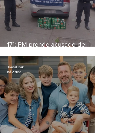
171: PM prende acusado de
estelionato em restaurante de
Niterói
Jornal Daki
há 2 dias