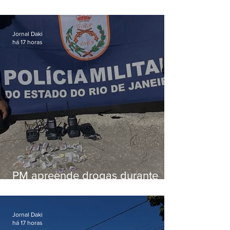
tiros enquanto estava de folga
em Vaz Lobo
Jornal Daki
há 17 horas
PM apreende drogas durante
patrulhamento em Maricá
Jornal Daki
há 17 horas