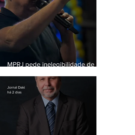
MPRJ pede inelegibilidade de
Garotinho
Jornal Daki
há 2 dias