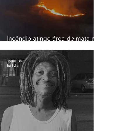
Incêndio atinge área de mata na
Serra do Vulcão, em Nova
Iguaçu
Jornal Daki
há 1 dia