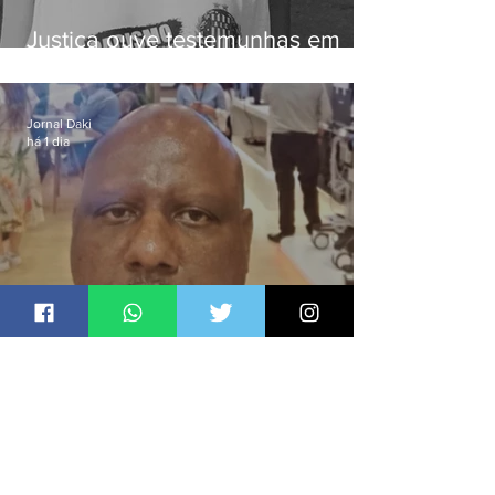
Justiça ouve testemunhas em
caso de homem morto por
dívida de R$ 25
Jornal Daki
há 1 dia
Candidato a deputado federal é
baleado e morre na Baixada