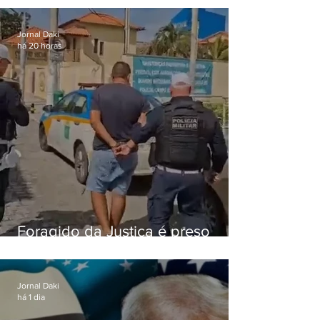
o Comando Vermelho
Jornal Daki
há 20 horas
Foragido da Justiça é preso
durante abordagem da PM na
RJ-106, em Maricá
Jornal Daki
há 1 dia