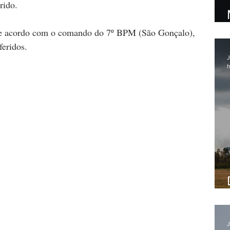
rido.
 de acordo com o comando do 7º BPM (São Gonçalo), 
feridos.
J
h
J