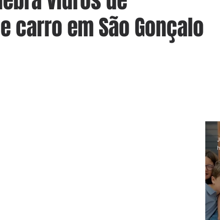
uebra vidros de
e carro em São Gonçalo
J
h