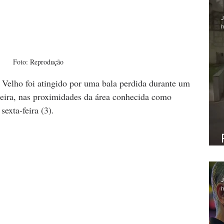
J
h
Foto: Reprodução
Velho foi atingido por uma bala perdida durante um 
deira, nas proximidades da área conhecida como 
exta-feira (3).
J
h