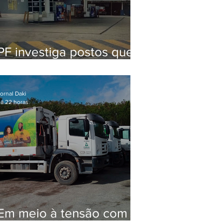
PF investiga postos que
usaram licença falsa com
assinatura de secretário
morto em 2020
ornal Daki
á 22 horas
Em meio à tensão com