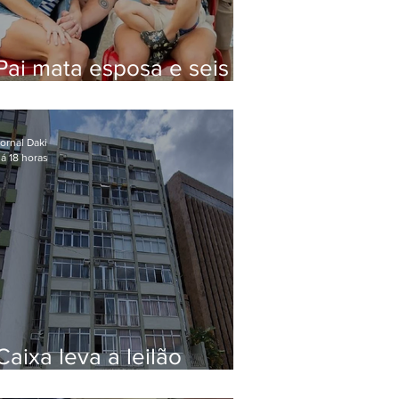
Pai mata esposa e seis
filhos nos EUA e não terá
funeral
ornal Daki
á 18 horas
Caixa leva a leilão
apartamento de Eduardo