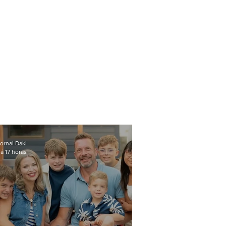
ornal Daki
á 17 horas