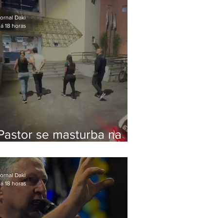
Bolsonaro em Botafogo
ornal Daki
á 18 horas
Pastor se masturba na
frente de criança e é
preso na Zona Oeste
ornal Daki
á 18 horas