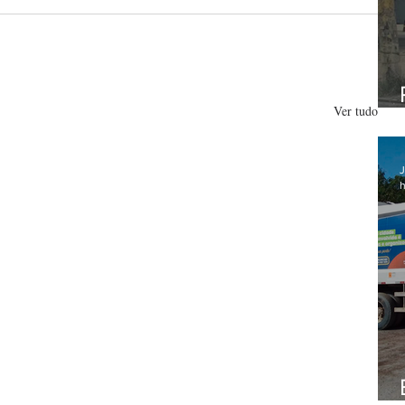
Ver tudo
J
h