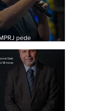
MPRJ pede
inelegibilidade de
Garotinho
ornal Daki
á 18 horas