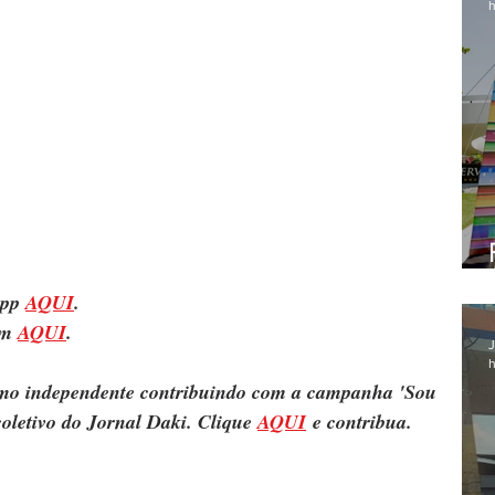
h
pp 
AQUI
.
m 
AQUI
.
J
h
ismo independente contribuindo com a campanha 'Sou 
oletivo do Jornal Daki. Clique 
AQUI
 e contribua.