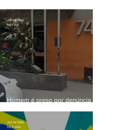
aviso de ventos fortes para esta
sexta-feira (07)
Jornal Daki
há 1 dia
Homem é preso por denúncia
de importunação sexual em
Alcântara
Jornal Daki
há 2 dias