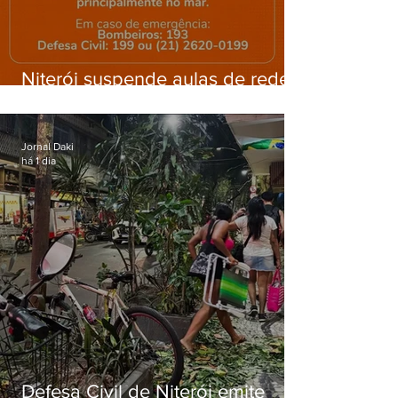
Niterói suspende aulas de rede
municipal por previsão de
ventos fortes nesta sexta (7)
Jornal Daki
há 1 dia
Defesa Civil de Niterói emite