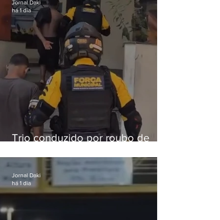
Jornal Daki
há 1 dia
Trio conduzido por roubo de
celular no Méier acumula 37
passagens
Jornal Daki
há 1 dia