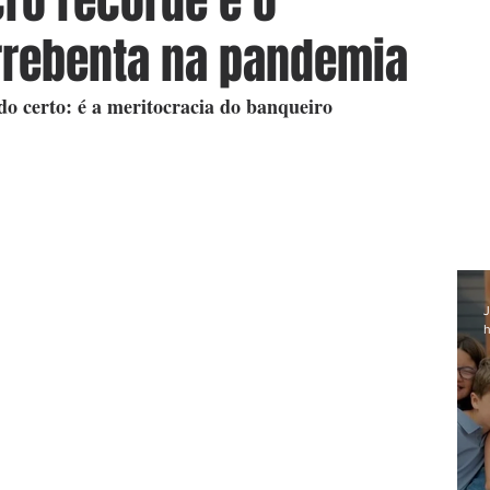
ro recorde e o
arrebenta na pandemia
do certo: é a meritocracia do banqueiro 
J
h