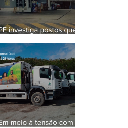
PF investiga postos que
usaram licença falsa com
assinatura de secretário
morto em 2020
ornal Daki
á 21 horas
Em meio à tensão com