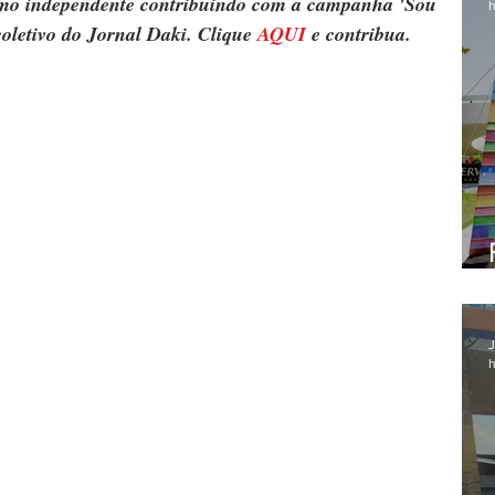
ismo independente contribuindo com a campanha 'Sou 
h
oletivo do Jornal Daki. Clique 
AQUI
 e contribua.
J
h