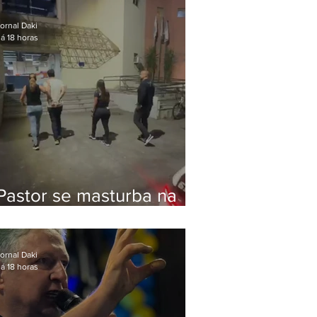
Bolsonaro em Botafogo
ornal Daki
á 18 horas
Pastor se masturba na
frente de criança e é
preso na Zona Oeste
ornal Daki
á 18 horas