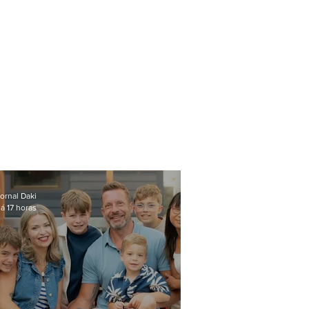
ornal Daki
á 17 horas