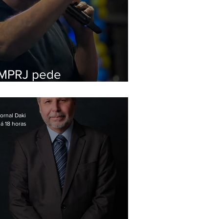
MPRJ pede
inelegibilidade de
Garotinho
ornal Daki
á 18 horas