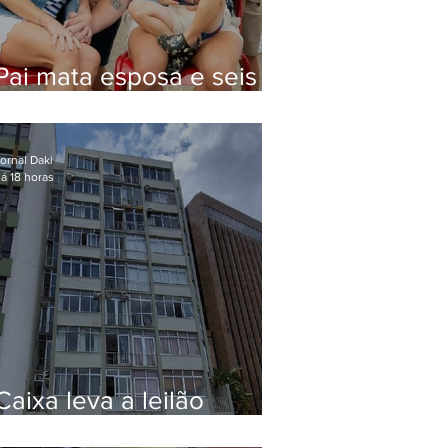
Pai mata esposa e seis
filhos nos EUA e não terá
funeral
ornal Daki
á 18 horas
Caixa leva a leilão
apartamento de Eduardo