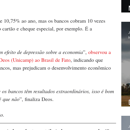
é de 10,75% ao ano, mas os bancos cobram 10 vezes 
cartão e cheque especial, por exemplo. É a 
J
h
um efeito de depressão sobre a economia
”, 
observou a 
Deos (Unicamp) ao Brasil de Fato
, indicando que 
bancos, mas prejudicam o desenvolvimento econômico 
 os bancos têm resultados extraordinários, isso é bom 
é que não
”, finaliza Deos. 
o.
J