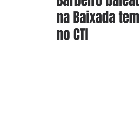
Barbeiro bale
na Baixada te
no CTI