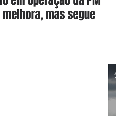
ado em operação da PM
m melhora, mas segue
J
h