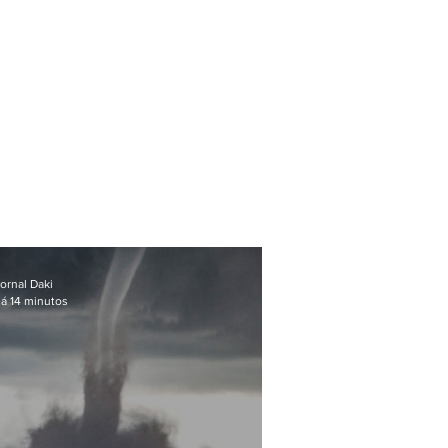
ornal Daki
á 14 minutos