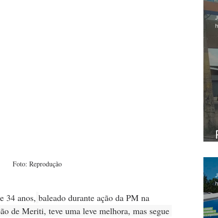
J
h
Foto: Reprodução
J
h
de 34 anos,
baleado durante ação da PM na 
ão de Meriti, teve uma leve melhora, mas segue 