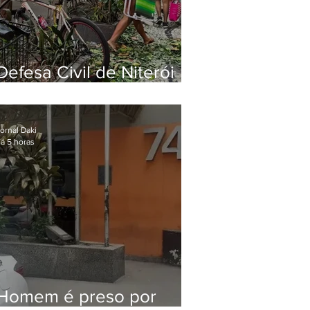
Defesa Civil de Niterói
emite aviso de ventos
fortes para esta sexta-
feira (07)
ornal Daki
á 5 horas
Homem é preso por