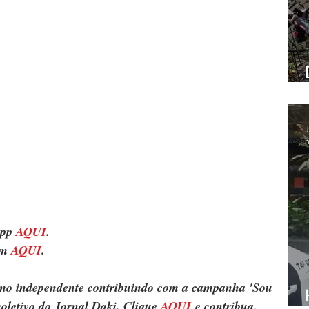
J
h
pp 
AQUI
.
m 
AQUI
.
ismo independente contribuindo com a campanha 'Sou 
oletivo do Jornal Daki. Clique 
AQUI
 e contribua.