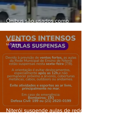
Ônibus são usados como
barricadas durante operação na
Gardênia Azul
Jornal Daki
há 5 horas
Niterói suspende aulas de rede