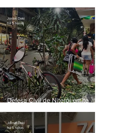
municipal por previsão de
ventos fortes nesta sexta (7)
Jornal Daki
há 5 horas
Defesa Civil de Niterói emite
aviso de ventos fortes para esta
sexta-feira (07)
Jornal Daki
há 5 horas