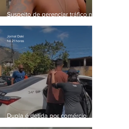
Suspeito de gerenciar tráfico na
Lapa é preso após meses
foragido
Jornal Daki
há 21 horas
Dupla é detida por comércio
ilegal de animais silvestres em
Bangu