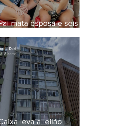
Pai mata esposa e seis
filhos nos EUA e não terá
funeral
ornal Daki
á 18 horas
Caixa leva a leilão
apartamento de Eduardo