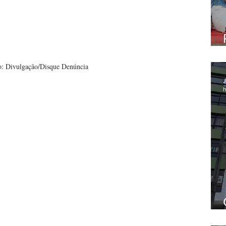
o: Divulgação/Disque Denúncia
J
h