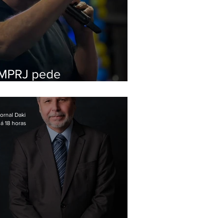
MPRJ pede
inelegibilidade de
Garotinho
ornal Daki
á 18 horas