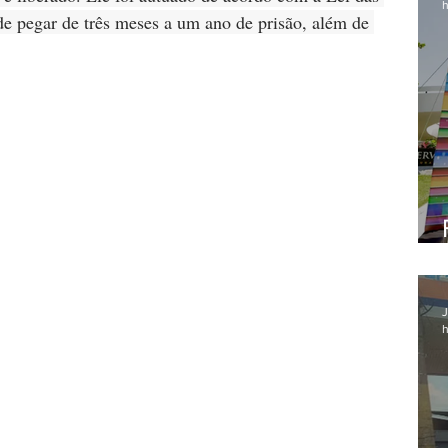
h
e pegar de três meses a um ano de prisão, além de 
J
h