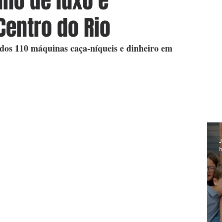
ino de luxo é
Centro do Rio
dos 110 máquinas caça-níqueis e dinheiro em 
J
h