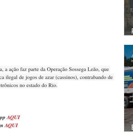
J
h
 a ação faz parte da Operação Sossega Leão, que 
ca ilegal de jogos de azar (cassinos), contrabando de 
etrônicos no estado do Rio.
pp 
AQUI
m 
AQUI