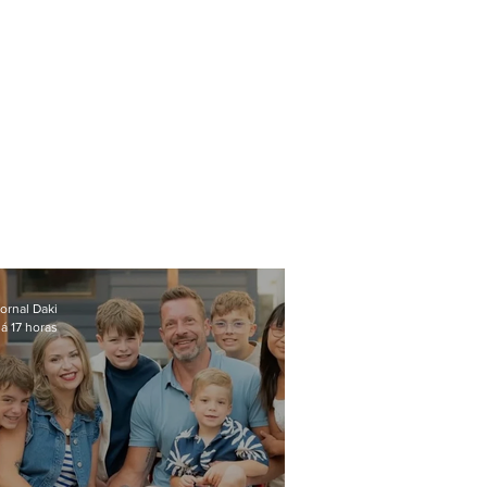
ornal Daki
á 17 horas