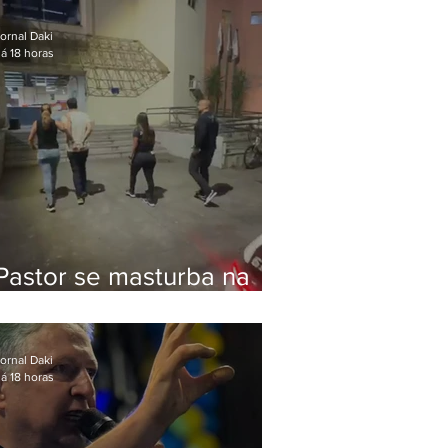
Bolsonaro em Botafogo
ornal Daki
á 18 horas
Pastor se masturba na
frente de criança e é
preso na Zona Oeste
ornal Daki
á 18 horas