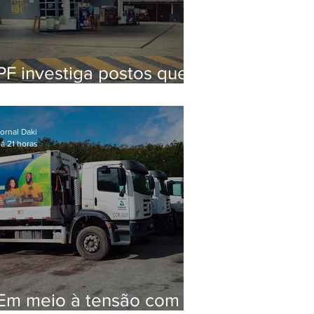
PF investiga postos que
usaram licença falsa com
assinatura de secretário
morto em 2020
ornal Daki
á 21 horas
Em meio à tensão com