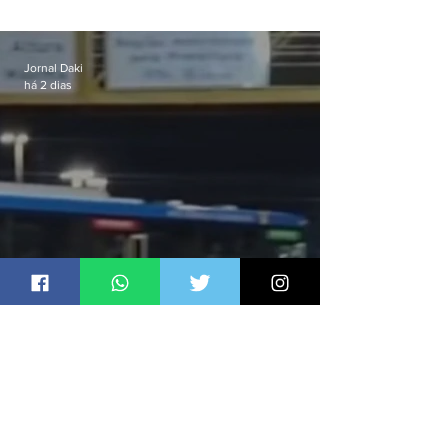
celular no Méier acumula 37
passagens
Jornal Daki
há 2 dias
Ônibus são usados como
barricadas durante operação na
Gardênia Azul