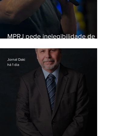
MPRJ pede inelegibilidade de
Garotinho
Jornal Daki
há 1 dia