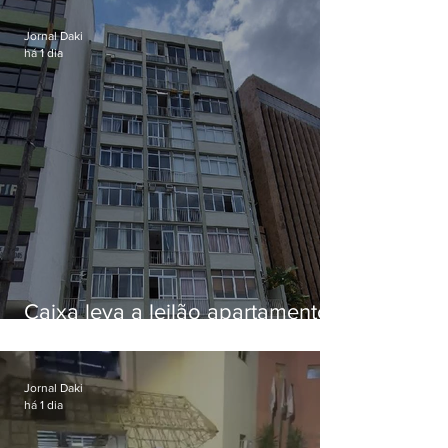
Jornal Daki
há 1 dia
Caixa leva a leilão apartamento
de Eduardo Bolsonaro em
Botafogo
Jornal Daki
há 1 dia