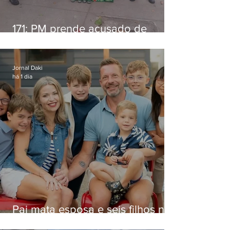
171: PM prende acusado de
estelionato em restaurante de
Niterói
Jornal Daki
há 1 dia
Pai mata esposa e seis filhos nos
EUA e não terá funeral