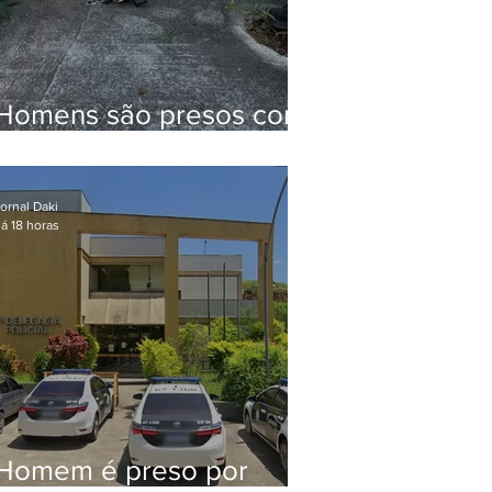
Homens são presos com
drogas e arma de fogo
no Brejal
ornal Daki
á 18 horas
Homem é preso por