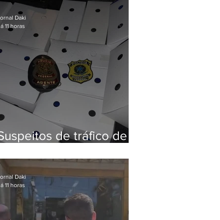
Baixada Fluminense
ornal Daki
á 11 horas
Suspeitos de tráfico de
animais silvestres são
presos com 50 aves
ornal Daki
á 11 horas