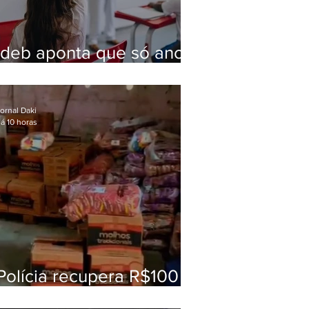
Ideb aponta que só anos
iniciais superam meta
nacional da educação
ornal Daki
á 10 horas
Polícia recupera R$100
mil em carga roubada na