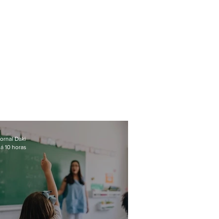
ornal Daki
á 10 horas