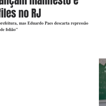
lançam manifesto e
iles no RJ
prefeitura, mas Eduardo Paes descarta repressão 
de folião"
J
h