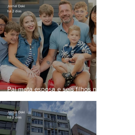
Jornal Daki
há 2 dias
Pai mata esposa e seis filhos nos
EUA e não terá funeral
Jornal Daki
há 2 dias