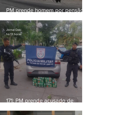
PM prende homem por pensão
alimentícia em Niterói
Jornal Daki
há 13 horas
171: PM prende acusado de
estelionato em restaurante de
Niterói