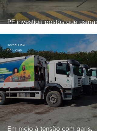
PF investiga postos que usaram
licença falsa com assinatura de
secretário morto em 2020
Jornal Daki
há 2 dias
Em meio à tensão com garis,
Força Ambiental fez aditivo de