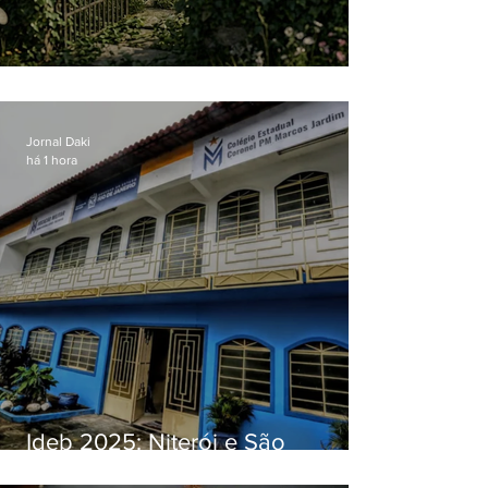
O jardim que ninguém vê
Jornal Daki
há 1 hora
Ideb 2025: Niterói e São
Gonçalo têm desempenhos