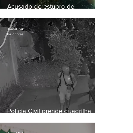
Acusado de estupro de
vulnerável é preso em Maricá
Jornal Daki
há 7 horas
Polícia Civil prende quadrilha
especializada em roubos a
residências de luxo no Rio