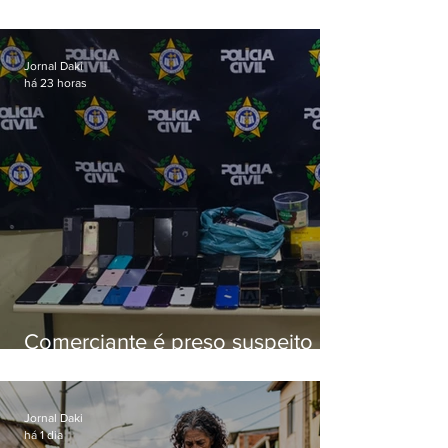
esquema de golpes contra
aposentados é preso
Jornal Daki
há 23 horas
Comerciante é preso suspeito de
manter celulares roubados em
loja
Jornal Daki
há 1 dia