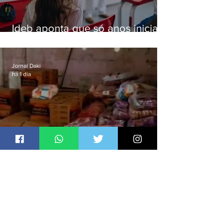
Ideb aponta que só anos iniciais
superam meta nacional da
educação
Jornal Daki
há 1 dia
Polícia recupera R$100 mil em
carga roubada na Baixada