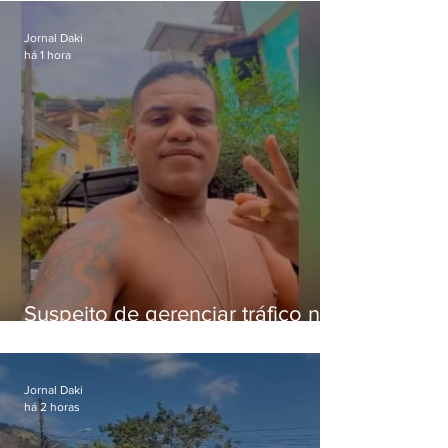
crianças
Jornal Daki
há 1 hora
Suspeito de gerenciar tráfico na
Lapa é preso após meses
foragido
Jornal Daki
há 2 horas