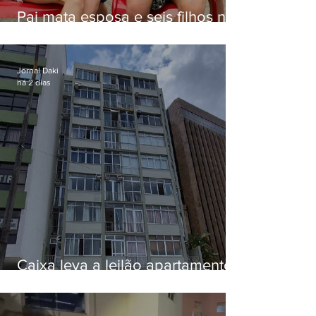
Pai mata esposa e seis filhos nos
EUA e não terá funeral
Jornal Daki
há 2 dias
Caixa leva a leilão apartamento
de Eduardo Bolsonaro em
Botafogo