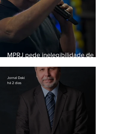
MPRJ pede inelegibilidade de
Garotinho
Jornal Daki
há 2 dias