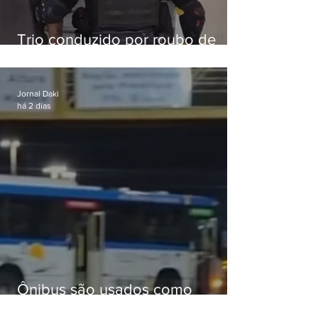
Trio conduzido por roubo de
celular no Méier acumula 37
passagens
Jornal Daki
há 2 dias
Ônibus são usados como
barricadas durante operação na