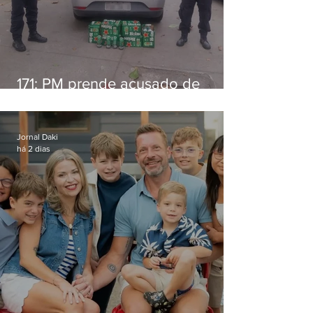
171: PM prende acusado de
estelionato em restaurante de
Niterói
Jornal Daki
há 2 dias