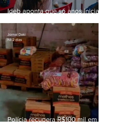
Ideb aponta que só anos iniciais
superam meta nacional da
educação
Jornal Daki
há 2 dias
Polícia recupera R$100 mil em
carga roubada na Baixada
Fluminense