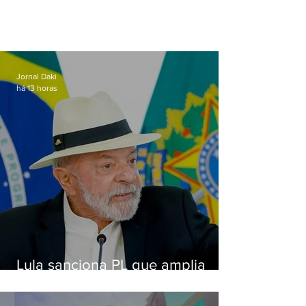
Jornal Daki
há 13 horas
Lula sanciona PL que amplia
pena para crimes digitais contra
crianças