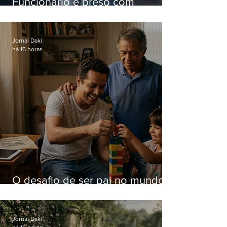
Funcionário é preso com
computadores furtados do
Hospital do Andaraí
Jornal Daki
há 16 horas
O desafio de ser pai no mundo
atual
Jornal Daki