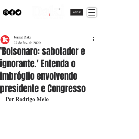
APOIE
Jornal Daki
27 de fev. de 2020
'Bolsonaro: sabotador e
ignorante.' Entenda o
imbróglio envolvendo
presidente e Congresso
Por Rodrigo Melo