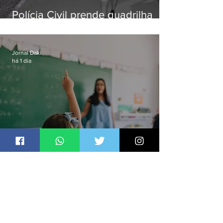
Polícia Civil prende quadrilha
especializada em roubos a
residências de luxo no Rio
Jornal Daki
há 1 dia
Ideb aponta que só anos iniciais
superam meta nacional da
educação