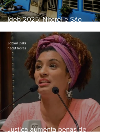
Ideb 2025: Niterói e São
Gonçalo têm desempenhos
distintos no ensino médio; veja
Jornal Daki
há 18 horas
Justiça aumenta penas de
Ronnie Lessa e Élcio Queiroz