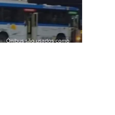
Ônibus são usados como
barricadas durante operação na
Gardênia Azul