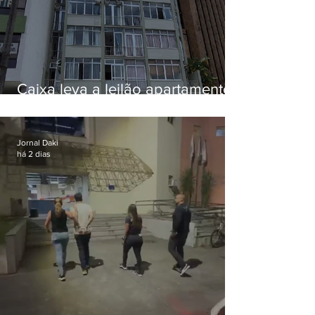
Caixa leva a leilão apartamento
de Eduardo Bolsonaro em
Botafogo
Jornal Daki
há 2 dias