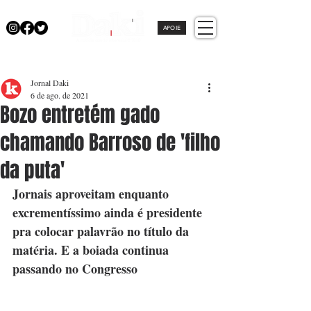
APOIE
Jornal Daki
6 de ago. de 2021
Bozo entretém gado
chamando Barroso de 'filho
da puta'
Jornais aproveitam enquanto 
excrementíssimo ainda é presidente 
pra colocar palavrão no título da 
matéria. E a boiada continua 
passando no Congresso