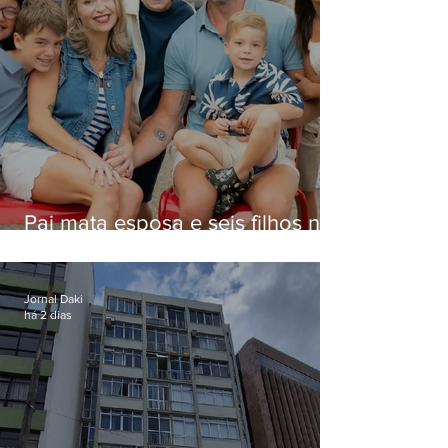
Pai mata esposa e seis filhos nos
EUA e não terá funeral
Jornal Daki
há 2 dias