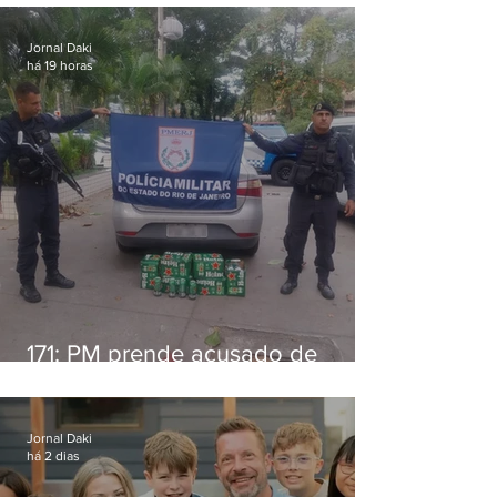
Jornal Daki
há 19 horas
171: PM prende acusado de
estelionato em restaurante de
Niterói
Jornal Daki
há 2 dias