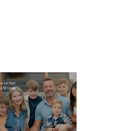
ornal Daki
á 18 horas