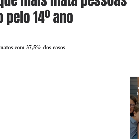
s que mais mata pessoas
 pelo 14º ano
ssinatos com 37,5% dos casos
J
h