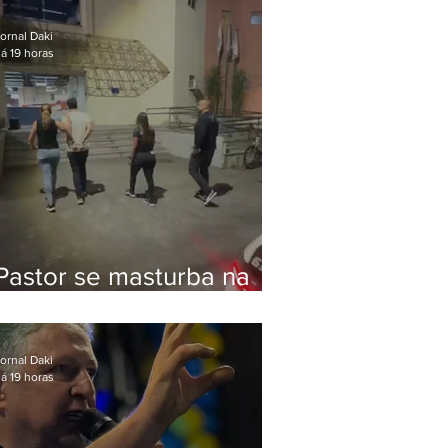
Bolsonaro em Botafogo
ornal Daki
á 19 horas
Pastor se masturba na
frente de criança e é
preso na Zona Oeste
ornal Daki
á 19 horas