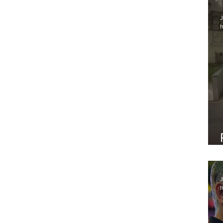
J
h
J
h