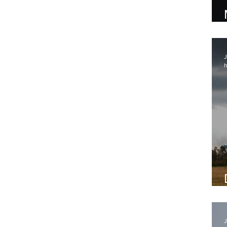
J
h
J