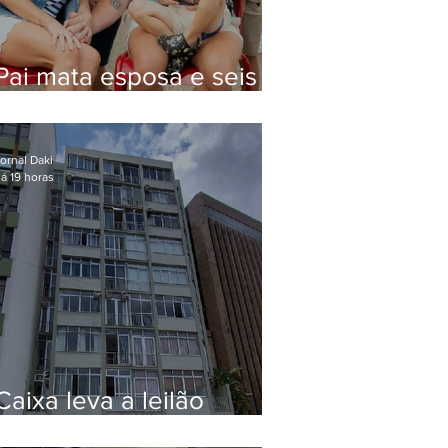
Pai mata esposa e seis
filhos nos EUA e não terá
funeral
ornal Daki
á 19 horas
Caixa leva a leilão
apartamento de Eduardo