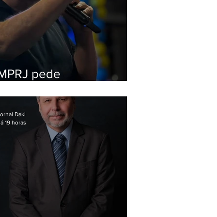
MPRJ pede
inelegibilidade de
Garotinho
ornal Daki
á 19 horas