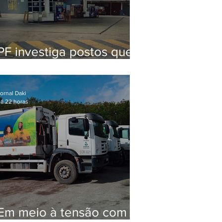
PF investiga postos que
usaram licença falsa com
assinatura de secretário
morto em 2020
ornal Daki
á 22 horas
Em meio à tensão com