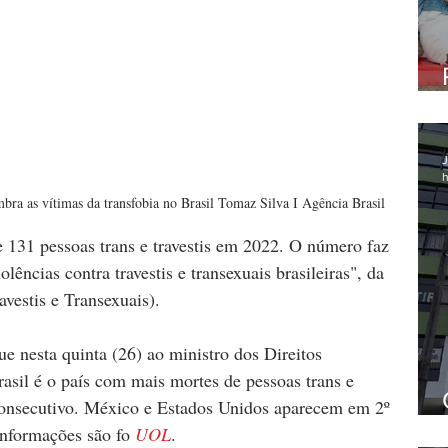
J
h
bra as vítimas da transfobia no Brasil Tomaz Silva I Agência Brasil
de 131 pessoas trans e travestis em 2022. O número faz 
lências contra travestis e transexuais brasileiras", da 
vestis e Transexuais). 
e nesta quinta (26) ao ministro dos Direitos 
sil é o país com mais mortes de pessoas trans e 
consecutivo. México e Estados Unidos aparecem em 2º 
informações são fo 
UOL
.