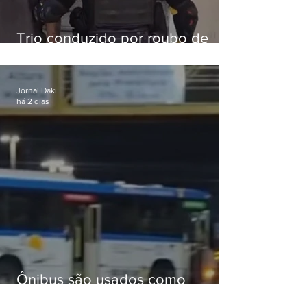
Trio conduzido por roubo de
celular no Méier acumula 37
passagens
Jornal Daki
há 2 dias
Ônibus são usados como
barricadas durante operação na