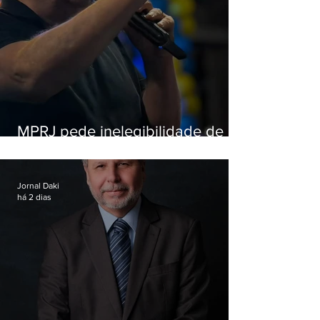
MPRJ pede inelegibilidade de
Garotinho
Jornal Daki
há 2 dias