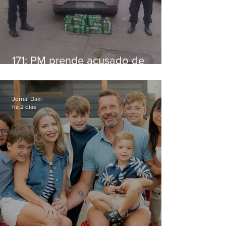
171: PM prende acusado de
estelionato em restaurante de
Niterói
Jornal Daki
há 2 dias