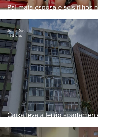
Pai mata esposa e seis filhos nos
EUA e não terá funeral
Jornal Daki
há 2 dias
Caixa leva a leilão apartamento
de Eduardo Bolsonaro em
Botafogo