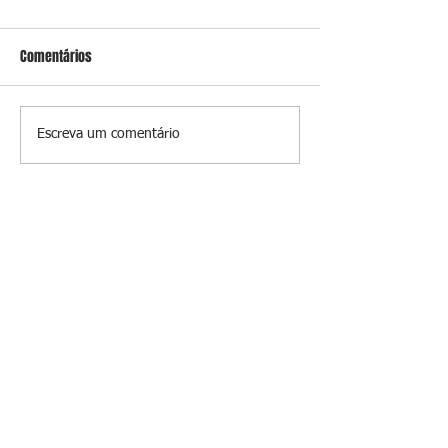
Comentários
Conceição
O jardim que ninguém vê
Escreva um comentário