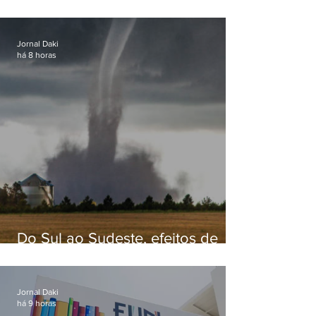
secretário de Estado de Governo
Jornal Daki
há 8 horas
Do Sul ao Sudeste, efeitos de
ciclone-bomba causam
apreensão na população
Jornal Daki
há 9 horas