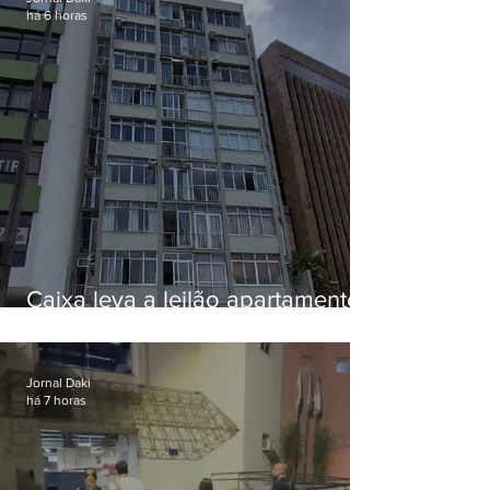
há 6 horas
Caixa leva a leilão apartamento
de Eduardo Bolsonaro em
Botafogo
Jornal Daki
há 7 horas