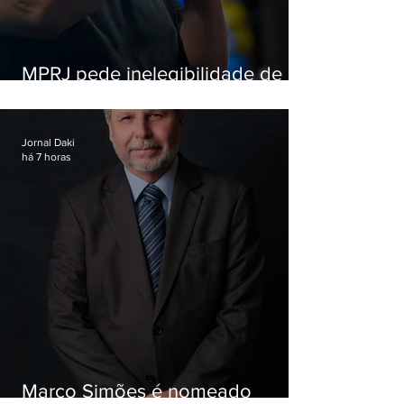
MPRJ pede inelegibilidade de
Garotinho
Jornal Daki
há 7 horas
Marco Simões é nomeado