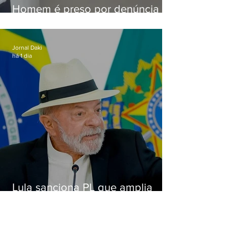
Homem é preso por denúncia
de importunação sexual em
Alcântara
Jornal Daki
há 1 dia
Lula sanciona PL que amplia
pena para crimes digitais contra
crianças