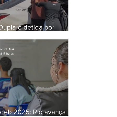
Dupla é detida por
comércio ilegal de
animais silvestres em
Bangu
ornal Daki
á 17 horas
Ideb 2025: Rio avança