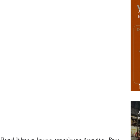
J
h
J
h
rasil lidera as buscas, seguido por Argentina, Peru, 