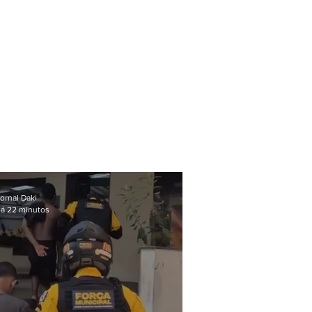
ornal Daki
á 22 minutos