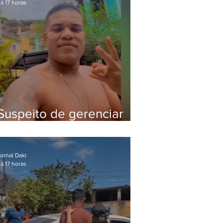
á 17 horas
Suspeito de gerenciar
tráfico na Lapa é preso
após meses foragido
ornal Daki
á 17 horas