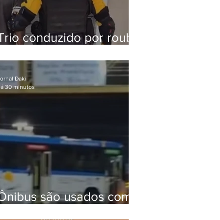
Trio conduzido por roubo
de celular no Méier
acumula 37 passagens
ornal Daki
á 30 minutos
Ônibus são usados como
barricadas durante