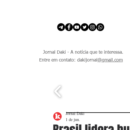
INÍCIO
É Daki. E de todo Mundo.
Jornal Daki - A notícia que te interessa.
Entre em contato: dakijornal
@gmail.com
Jornal Daki
1 de jun.