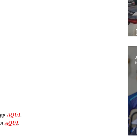
J
h
pp 
AQUI
.
m 
AQUI
.