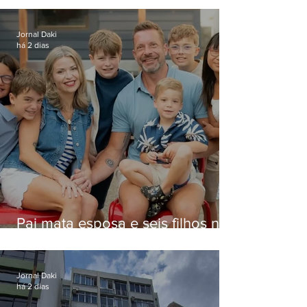
Niterói
Jornal Daki
há 2 dias
Pai mata esposa e seis filhos nos
EUA e não terá funeral
Jornal Daki
há 2 dias