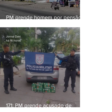
PM prende homem por pensão
alimentícia em Niterói
Jornal Daki
há 16 horas
171: PM prende acusado de
estelionato em restaurante de