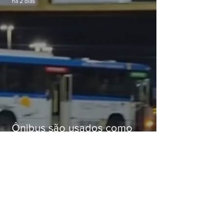
há 2 dias
Ônibus são usados como
barricadas durante operação na
Gardênia Azul