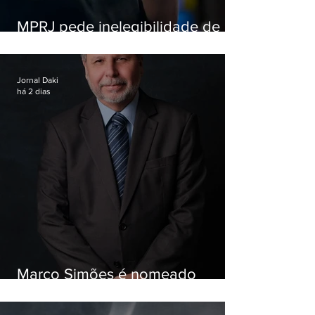
MPRJ pede inelegibilidade de
Garotinho
Jornal Daki
há 2 dias
Marco Simões é nomeado
secretário de Estado de Governo