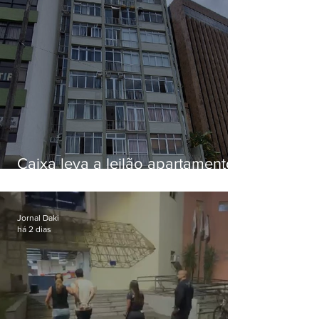
Caixa leva a leilão apartamento
de Eduardo Bolsonaro em
Botafogo
Jornal Daki
há 2 dias